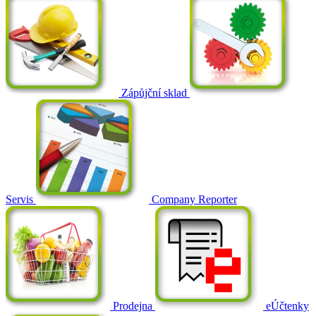
Zápůjční sklad
Servis
Company Reporter
Prodejna
eÚčtenky