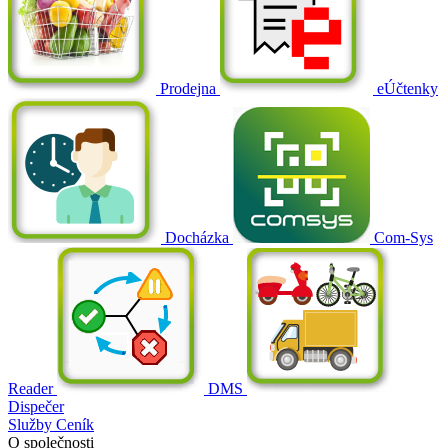
Prodejna
eÚčtenky
Docházka
Com-Sys
Reader
DMS
Dispečer
Služby
Ceník
O společnosti