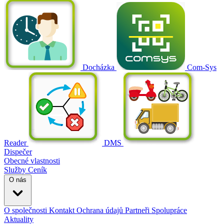
Docházka
Com-Sys
Reader
DMS
Dispečer
Obecné vlastnosti
Služby
Ceník
O nás
O společnosti
Kontakt
Ochrana údajů
Partneři
Spolupráce
Aktuality