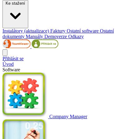
Ke stažení
Instalátory (aktualizace)
Faktury
Ostatní software
Ostatní
dokumenty
Manuály
Demoverze
Odkazy
Přihlásit se
Úvod
Software
Company Manager