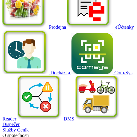
Prodejna
eÚčtenky
Docházka
Com-Sys
Reader
DMS
Dispečer
Služby
Ceník
O společnosti