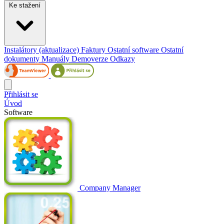
Ke stažení
Instalátory (aktualizace)
Faktury
Ostatní software
Ostatní
dokumenty
Manuály
Demoverze
Odkazy
Přihlásit se
Úvod
Software
Company Manager