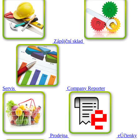
Zápůjční sklad
Servis
Company Reporter
Prodejna
eÚčtenky