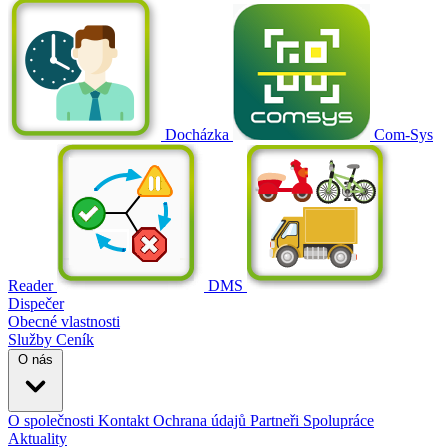
Docházka
Com-Sys
Reader
DMS
Dispečer
Obecné vlastnosti
Služby
Ceník
O nás
O společnosti
Kontakt
Ochrana údajů
Partneři
Spolupráce
Aktuality