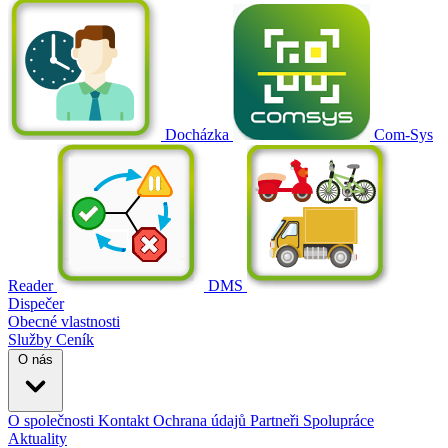
Docházka
Com-Sys
Reader
DMS
Dispečer
Obecné vlastnosti
Služby
Ceník
O nás
O společnosti
Kontakt
Ochrana údajů
Partneři
Spolupráce
Aktuality