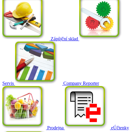
Zápůjční sklad
Servis
Company Reporter
Prodejna
eÚčtenky