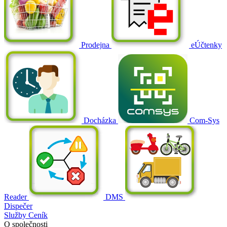
Prodejna
eÚčtenky
Docházka
Com-Sys
Reader
DMS
Dispečer
Služby
Ceník
O společnosti