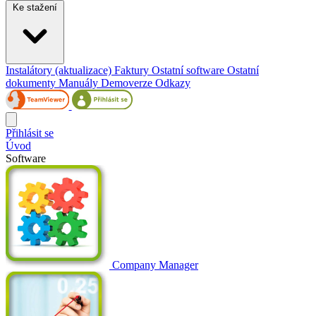
Ke stažení
Instalátory (aktualizace)
Faktury
Ostatní software
Ostatní
dokumenty
Manuály
Demoverze
Odkazy
Přihlásit se
Úvod
Software
Company Manager