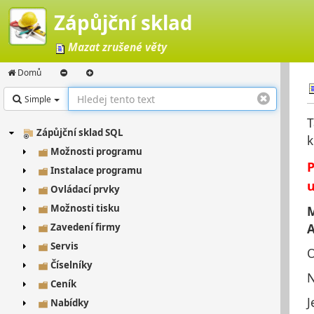
Zápůjční sklad
Mazat zrušené věty
Domů
Simple
T
Zápůjční sklad SQL
k
Možnosti programu
P
Instalace programu
u
Ovládací prvky
Možnosti tisku
M
Zavedení firmy
Servis
O
Číselníky
N
Ceník
J
Nabídky