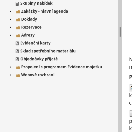
Skupiny nabídek
Zakázky - hlavní agenda
Doklady
Rezervace
Adresy
Evidenční karty
Sklad spotřebního materiálu
N
Objednávky přijaté
m
Propojení s programem Evidence majetku
Webové rozhraní
P
k
c
p
k