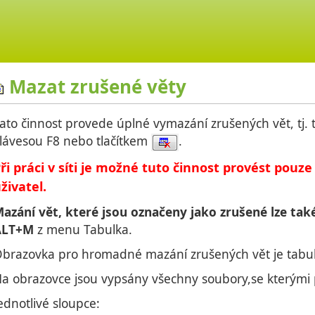
Mazat zrušené věty
ato činnost provede úplné vymazání zrušených vět, tj. 
lávesou F8 nebo tlačítkem
.
ři práci v síti je možné tuto činnost provést pouz
živatel.
azání vět, které jsou označeny jako zrušené lze ta
ALT+M
z menu Tabulka.
brazovka pro hromadné mazání zrušených vět je tabulk
a obrazovce jsou vypsány všechny soubory,se kterými
ednotlivé sloupce: