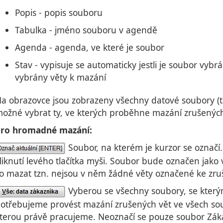
Popis - popis souboru
Tabulka - jméno souboru v agendě
Agenda - agenda, ve které je soubor
Stav - vypisuje se automaticky jestli je soubor vy
vybrány věty k mazání
a obrazovce jsou zobrazeny všechny datové soubory (ta
ožné vybrat ty, ve kterých proběhne mazání zrušenýc
ro hromadné mazání:
Soubor, na kterém je kurzor se označí.
liknutí levého tlačítka myši. Soubor bude označen jako
o mazat tzn. nejsou v něm žádné věty označené ke zru
Vyberou se všechny soubory, se kterým
otřebujeme provést mazání zrušených vět ve všech soub
terou právě pracujeme. Neoznačí se pouze soubor Záka