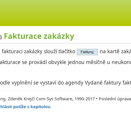
Fakturace zakázky
 fakturaci zakázky slouží tlačítko
na kartě zaká
akturace se provádí obvykle jednou měsíčně u neukon
odle vyplnění se vystaví do agendy Vydané faktury fak
Ing. Zdeněk Krejčí Com-Sys Software, 1990-2017 • Poslední úprava
hlásit potíže s kapitolou