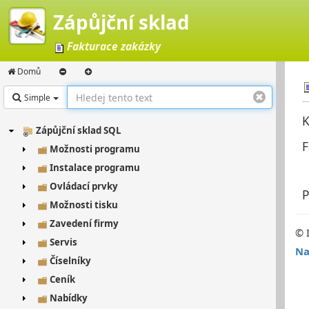
Zápůjční sklad
Fakturace zakázky
Domů
Simple
K
Zápůjční sklad SQL
F
Možnosti programu
Instalace programu
Ovládací prvky
P
Možnosti tisku
Zavedení firmy
© 
Servis
Na
Číselníky
Ceník
Nabídky