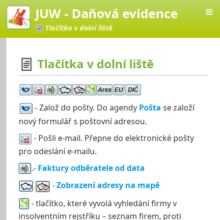
JUW - Daňová evidence
Tlačítka v dolní liště
Tlačítka v dolní liště
vá evidence
- Založ do pošty. Do agendy
Pošta
se založí
nový formulář s poštovní adresou.
- Pošli e-mail. Přepne do elektronické pošty
pro odeslání e-mailu.
.-
Faktury odběratele od data
-
Zobrazení adresy na mapě
- tlačítko, které vyvolá vyhledání firmy v
insolventním rejstříku – seznam firem, proti