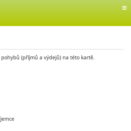
d pohybů (příjmů a výdejů) na této kartě.
íjemce