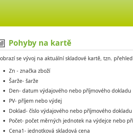
Pohyby na kartě
obrazí se vývoj na aktuální skladové kartě, tzn. přehle
Zn - značka zboží
Šarže- šarže
Den- datum výdajového nebo příjmového dokladu
PV- příjem nebo výdej
Doklad- číslo výdajového nebo příjmového dokladu
Počet- počet měrných jednotek na výdejce nebo př
Cena1- jednotková skladová cena