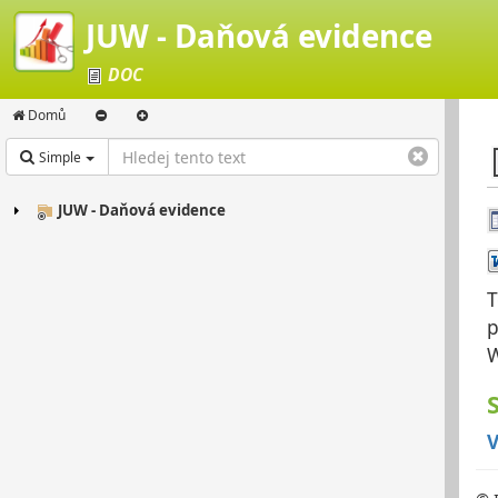
JUW - Daňová evidence
DOC
Domů
Simple
JUW - Daňová evidence
T
p
W
V