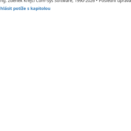
Ing. Zdeněk Krejčí Com-Sys Software, 1990-2026 • Poslední úprava
hlásit potíže s kapitolou