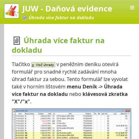
JUW - Daňová evidence
Úhrada více faktur na dokladu
Úhrada více faktur na
dokladu
vá evidence
Tlačítko
v peněžním deníku otevírá
formulář pro snadné rychlé zadávání mnoha
úhrad faktur za sebou. Tento formulář lze vyvolat
také v horním lištovém
menu Deník -> Úhrada
více faktur na dokladu
nebo
klávesová zkratka
"X"/"x"
.