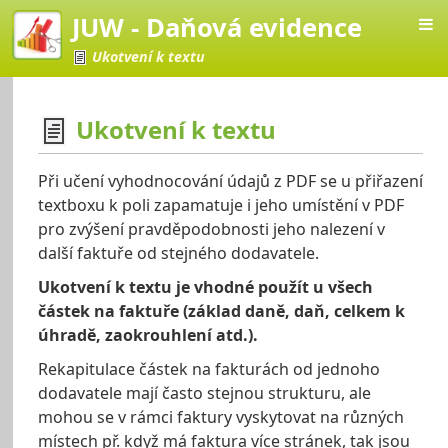
JUW - Daňová evidence
Ukotvení k textu
Ukotvení k textu
vá evidence
Při učení vyhodnocování údajů z PDF se u přiřazení
textboxu k poli zapamatuje i jeho umístění v PDF
pro zvýšení pravděpodobnosti jeho nalezení v
další faktuře od stejného dodavatele.
Ukotvení k textu je vhodné použít u všech
částek na faktuře (základ daně, daň, celkem k
úhradě, zaokrouhlení atd.).
Rekapitulace částek na fakturách od jednoho
dodavatele mají často stejnou strukturu, ale
mohou se v rámci faktury vyskytovat na různých
místech př. když má faktura více stránek, tak jsou