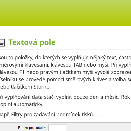
Textová pole
sou to položky, do kterých se vyplňuje nějaký text, čas
měrovými klávesami, klávesou TAB nebo myší. Při vyplň
lávesou F1 nebo pravým tlačítkem myši vyvolá zobraze
íselníku se provede pomocí směrových kláves a volba se
ebo tlačítkem Storno.
ři vyplňování data stačí vyplnit pouze den a měsíc. Rok
oplní automaticky.
apř. Filtry pro zadávání podmínek tisků.......