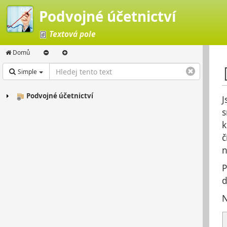
Podvojné účetnictví
Textová pole
Domů
Simple
Podvojné účetnictví
J
s
k
č
n
P
d
N