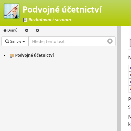
Podvojné účetnictví
Rozbalovací seznam
Domů
Simple
Podvojné účetnictví
N
P
s
N
k