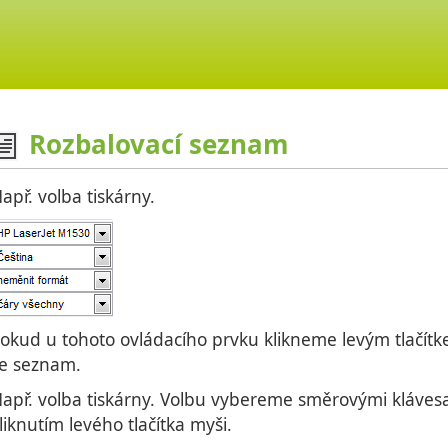
Rozbalovací seznam
apř. volba tiskárny.
okud u tohoto ovládacího prvku klikneme levým tlačítk
e seznam.
apř. volba tiskárny. Volbu vybereme směrovými kláves
liknutím levého tlačítka myši.