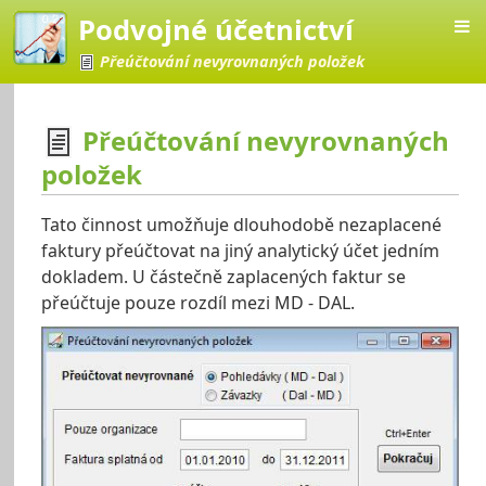
Podvojné účetnictví
Přeúčtování nevyrovnaných položek
Přeúčtování nevyrovnaných
položek
četnictví
Tato činnost umožňuje dlouhodobě nezaplacené
faktury přeúčtovat na jiný analytický účet jedním
dokladem. U částečně zaplacených faktur se
přeúčtuje pouze rozdíl mezi MD - DAL.