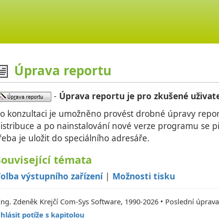
Úprava reportu
-
Úprava reportu je pro zkušené uživate
o konzultaci je umožněno provést drobné úpravy reportu
istribuce a po nainstalování nové verze programu se př
řeba je uložit do speciálního adresáře.
Související témata
olba výstupního zařízení
|
Možnosti tisku
Ing. Zdeněk Krejčí Com-Sys Software, 1990-2026 • Poslední úprava
hlásit potíže s kapitolou