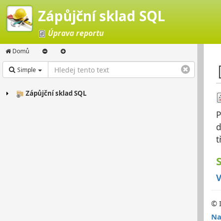
Zápůjční sklad SQL
Úprava reportu
Domů
Simple
Zápůjční sklad SQL
P
d
t
V
© 
Na