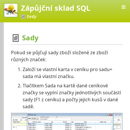
Zápůjční sklad SQL
Sady
Sady
í sklad SQL
Pokud se půjčují sady zboží složené ze zboží
různých značek:
Založí se vlastní karta v ceníku pro sadu=
sada má vlastní značku.
Tlačítkem Sada na kartě dané ceníkové
značky se vyplní značky jednotlivých součástí
sady (F1 z ceníku) a počty jejich kusů v dané
sadě.