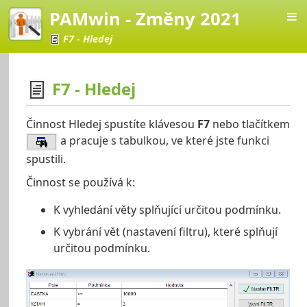
PAMwin - Změny 2021
F7 - Hledej
F7 - Hledej
Změny 2021
Činnost Hledej spustíte klávesou
F7
nebo tlačítkem
a pracuje s tabulkou, ve které jste funkci
spustili.
Činnost se používá k:
K vyhledání věty splňující určitou podmínku.
K vybrání vět (nastavení filtru), které splňují
určitou podmínku.