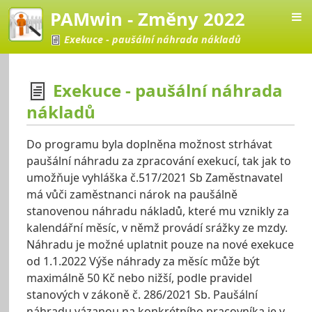
PAMwin - Změny 2022
Exekuce - paušální náhrada nákladů
Exekuce - paušální náhrada
nákladů
Změny 2022
Do programu byla doplněna možnost strhávat
paušální náhradu za zpracování exekucí, tak jak to
umožňuje vyhláška č.517/2021 Sb Zaměstnavatel
má vůči zaměstnanci nárok na paušálně
stanovenou náhradu nákladů, které mu vznikly za
kalendářní měsíc, v němž provádí srážky ze mzdy.
Náhradu je možné uplatnit pouze na nové exekuce
od 1.1.2022 Výše náhrady za měsíc může být
maximálně 50 Kč nebo nižší, podle pravidel
stanových v zákoně č. 286/2021 Sb. Paušální
náhradu vázanou na konkrétního pracovníka je v