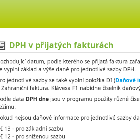
DPH v přijatých fakturách
ozhodující datum, podle kterého se přijatá faktura zař
e vyplní základ a výše daně pro jednotlivé sazby DPH.
ro jednotlivé sazby se také vyplní položka DI (
Daňové i
 Zahraniční faktura. Klávesa F1 nabídne číselník daňov
odle data
DPH dne
jsou v programu použity různé čísel
ežimu.
okud nejsou daňové informace pro jednotlivé sazby da
I 13 - pro základní sazbu
I 12 - pro sníženou sazbu