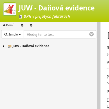
JUW - Daňová evidence
DPH v přijatých fakturách
Domů
Simple
JUW - Daňová evidence
R
s
P
–
P
r
P
D
D