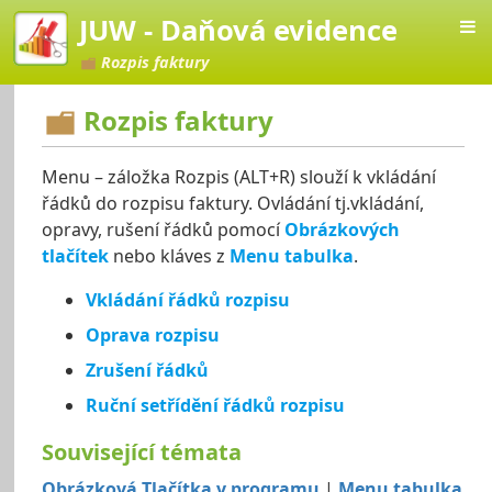
JUW - Daňová evidence
Rozpis faktury
Rozpis faktury
Menu – záložka Rozpis (ALT+R) slouží k vkládání
vá evidence
řádků do rozpisu faktury. Ovládání tj.vkládání,
opravy, rušení řádků pomocí
Obrázkových
tlačítek
nebo kláves z
Menu tabulka
.
Vkládání řádků rozpisu
Oprava rozpisu
Zrušení řádků
Ruční setřídění řádků rozpisu
Související témata
Obrázková Tlačítka v programu
|
Menu tabulka