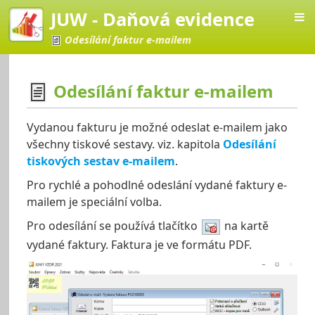
JUW - Daňová evidence
Odesílání faktur e-mailem
Odesílání faktur e-mailem
vá evidence
Vydanou fakturu je možné odeslat e-mailem jako
všechny tiskové sestavy. viz. kapitola
Odesílání
tiskových sestav e-mailem
.
Pro rychlé a pohodlné odeslání vydané faktury e-
mailem je speciální volba.
Pro odesílání se používá tlačítko
na kartě
vydané faktury. Faktura je ve formátu PDF.