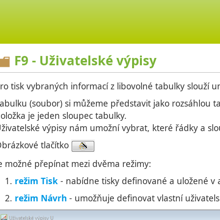
F9 - Uživatelské výpisy
ro tisk vybraných informací z libovolné tabulky slouží u
abulku (soubor) si můžeme představit jako rozsáhlou ta
oložka je jeden sloupec tabulky.
živatelské výpisy nám umožní vybrat, které řádky a sl
brázkové tlačítko
e možné přepínat mezi dvěma režimy:
režim Tisk
- nabídne tisky definované a uložené v 
režim Návrh
- umožňuje definovat vlastní uživatels