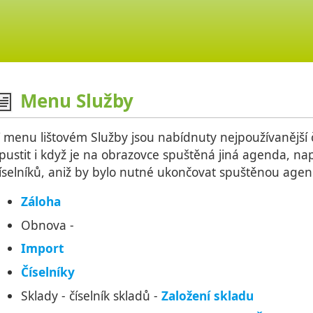
Menu Služby
 menu lištovém Služby jsou nabídnuty nejpoužívanější 
pustit i když je na obrazovce spuštěná jiná agenda, na
íselníků, aniž by bylo nutné ukončovat spuštěnou age
Záloha
Obnova -
Import
Číselníky
Sklady - číselník skladů -
Založení skladu