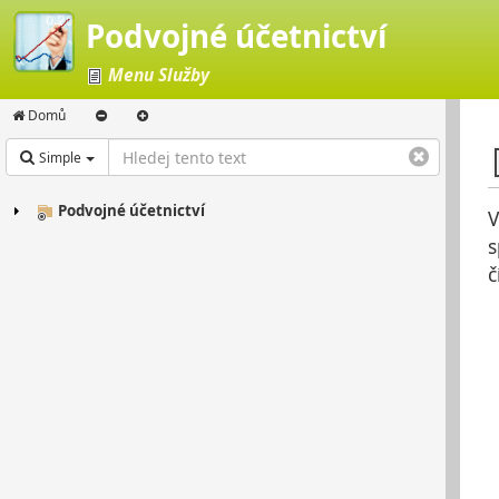
Podvojné účetnictví
Menu Služby
Domů
Simple
Podvojné účetnictví
V
s
č