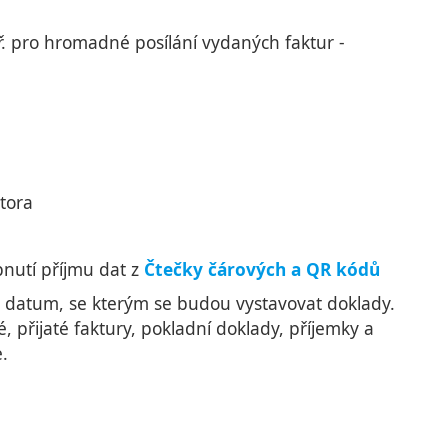
ř. pro hromadné posílání vydaných faktur -
tora
pnutí příjmu dat z
Čtečky čárových a QR kódů
it datum, se kterým se budou vystavovat doklady.
, přijaté faktury, pokladní doklady, příjemky a
.