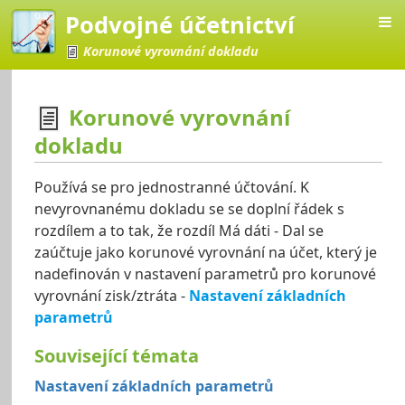
Podvojné účetnictví
Korunové vyrovnání dokladu
Korunové vyrovnání
dokladu
četnictví
Používá se pro jednostranné účtování. K
nevyrovnanému dokladu se se doplní řádek s
rozdílem a to tak, že rozdíl Má dáti - Dal se
zaúčtuje jako korunové vyrovnání na účet, který je
nadefinován v nastavení parametrů pro korunové
vyrovnání zisk/ztráta -
Nastavení základních
parametrů
Související témata
Nastavení základních parametrů