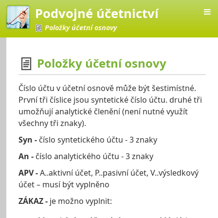
Podvojné účetnictví
Položky účetní osnovy
Položky účetní osnovy
četnictví
Číslo účtu v účetní osnově může být šestimístné.
První tři číslice jsou syntetické číslo účtu. druhé tři
umožňují analytické členění (není nutné využít
všechny tři znaky).
Syn
-
číslo syntetického účtu - 3 znaky
An
-
číslo analytického účtu - 3 znaky
APV
-
A..aktivní účet, P..pasivní účet, V..výsledkový
účet – musí být vyplněno
ZÁKAZ -
je možno vyplnit: