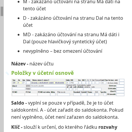
M - zakázáno účtování na stranu Má dáti na
tento účet
D - zakázáno účtování na stranu Dal na tento
účet
MD - zakázáno účtování na stranu Má dáti i
Dal (pouze hlavičkový syntetický účet)
nevyplněno – bez omezení účtování
Název
-
název účtu
Položky v účetní osnově
Saldo
-
vyplní se pouze v případě, že je to účet
saldokontní. A - účet zařadit do saldokonta. Pokud
není vyplněno, účet není zařazen do saldokonta.
Klíč
-
slouží k určení, do kterého řádku
rozvahy