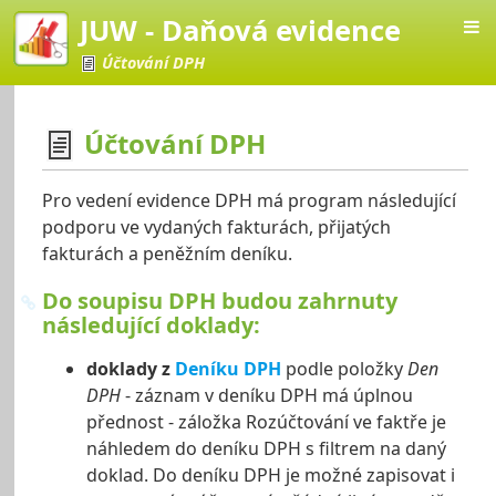
JUW - Daňová evidence
Účtování DPH
Účtování DPH
vá evidence
Pro vedení evidence DPH má program následující
podporu ve vydaných fakturách, přijatých
fakturách a peněžním deníku.
Do soupisu DPH budou zahrnuty
následující doklady:
doklady z
Deníku DPH
podle položky
Den
DPH
- záznam v deníku DPH má úplnou
přednost - záložka Rozúčtování ve faktře je
náhledem do deníku DPH s filtrem na daný
doklad. Do deníku DPH je možné zapisovat i