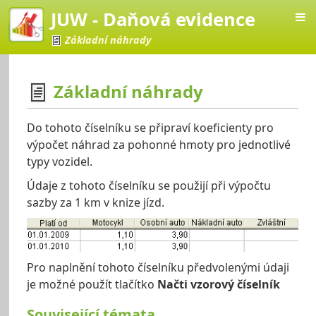
JUW - Daňová evidence
Základní náhrady
Základní náhrady
vá evidence
Do tohoto číselníku se připraví koeficienty pro
výpočet náhrad za pohonné hmoty pro jednotlivé
typy vozidel.
Údaje z tohoto číselníku se použijí při výpočtu
sazby za 1 km v knize jízd.
Pro naplnění tohoto číselníku předvolenými údaji
je možné použít tlačítko
Načti vzorový číselník
Související témata