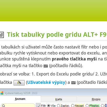
Tisk tabulky podle gridu ALT+ F9
 tabulkách si uživatel může často nastavit filtr nebo i
abulku rychle vytisknout nebo exportovat do excelu, an
unkce spuštěná klepnutím
pravého tlačítka myši
na tl
lačítka myši na tlačítko
(počítadlo řádků).
obrazí se volba: 1. Export do Excelu podle gridu/ 2. Uži
lačítka
(
Uživatelské výpisy
) a
(počítadlo řád