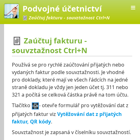
Podvojné účetnictví
Zaúčtuj fakturu - souvztažnost Ctrl+N
Zaúčtuj fakturu -
souvztažnost Ctrl+N
účetnictví
Používá se pro rychlé zaúčtování přijatých nebo
vydaných faktur podle souvztažnosti. Je vhodné
pro doklady, které mají ve všech řádcích na jedné
straně dokladu je vždy jen jeden účet tj. 311 nebo
321 a počítá se celková částka právě na tom účtu.
Tlačítko
- otevře formulář pro vytěžování dat z
přijatých faktur viz
Vytěžování dat z přijatých
faktur, QR kódy
.
Souvztažnost je zapsaná v číselníku souvztažností.