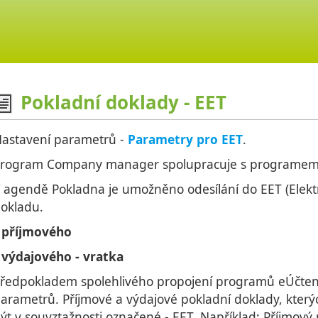
Pokladní doklady - EET
astavení parametrů -
Parametry pro EET
.
rogram Company manager spolupracuje s programem
 agendě Pokladna je umožněno odesílání do EET (Elekt
okladu.
•
příjmového
•
výdajového - vratka
ředpokladem spolehlivého propojení programů eÚčte
arametrů. Příjmové a výdajové pokladní doklady, kterýc
ýt v souvztažnosti označené - EET. Například: Příjmový 