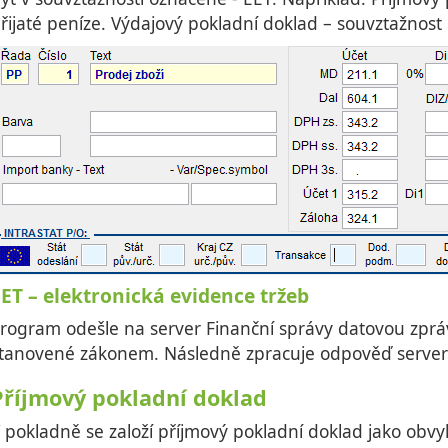
řijaté peníze. Výdajový pokladní doklad – souvztažnost
ET – elektronická evidence tržeb
rogram odešle na server Finanční správy datovou zpr
tanovené zákonem. Následně zpracuje odpověď serveru
Příjmový pokladní doklad
 pokladně se založí příjmový pokladní doklad jako obvy