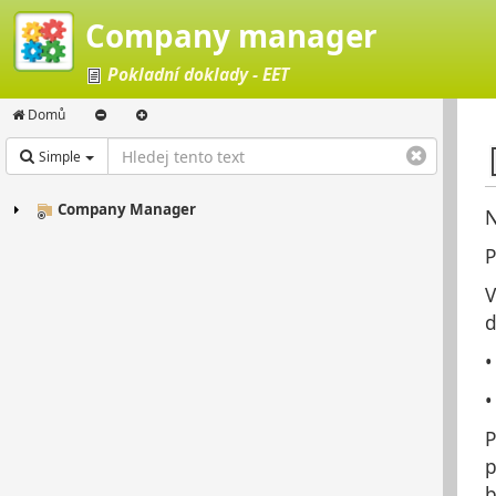
Company manager
Pokladní doklady - EET
Domů
Simple
Company Manager
N
P
V
d
P
p
b