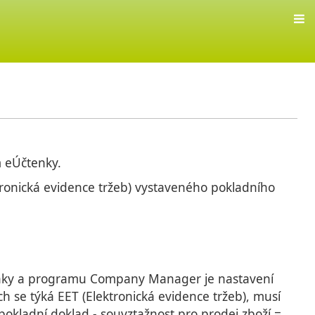
 eÚčtenky.
ronická evidence tržeb) vystaveného pokladního
nky a programu Company Manager je nastavení
h se týká EET (Elektronická evidence tržeb), musí
pokladní doklad - souvztažnost pro prodej zboží =