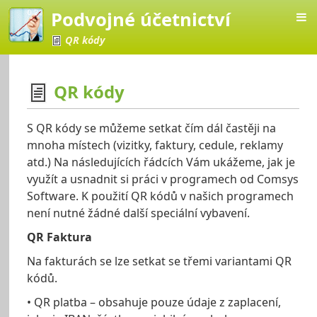
Podvojné účetnictví
QR kódy
QR kódy
četnictví
S QR kódy se můžeme setkat čím dál častěji na
mnoha místech (vizitky, faktury, cedule, reklamy
atd.) Na následujících řádcích Vám ukážeme, jak je
využít a usnadnit si práci v programech od Comsys
Software. K použití QR kódů v našich programech
není nutné žádné další speciální vybavení.
QR Faktura
Na fakturách se lze setkat se třemi variantami QR
kódů.
• QR platba – obsahuje pouze údaje z zaplacení,