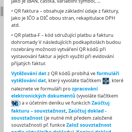
jako je IBAN, částka, variabilní symbol, …
• QR faktura – obsahuje základní údaje z faktury,
jako je IČO a DIČ obou stran, rekapitulace DPH
atd.
• QR platba-F – kód sdružující platbu a fakturu
dohromady V následujících podkapitolách budou
rozebrány možnosti vytváření QR kódů při
vystavování faktur a jejich využití při evidování
přijatých faktur.
Vytěžování dat
z QR kódů probíhá ve
formuláři
vytěžování dat
, který vyvoláte tlačítkem
, které
naleznete ve formuláři pro
zpracování
elektronických dokumentů
(vyvoláte tlačítkem
) a v účetním deníku ve funkcích
Zaúčtuj
fakturu – souvztažnost
,
Zaúčtuj doklad -
souvztažnost
(je nutné mít předem založené
souvztažnosti př. funkce
Založ souvztažnost