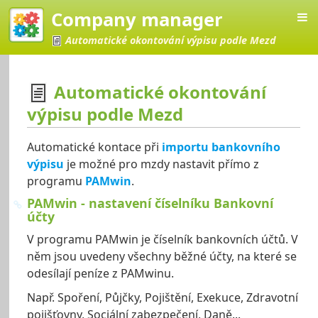
Company manager
Automatické okontování výpisu podle Mezd
Automatické okontování
výpisu podle Mezd
Automatické kontace při
importu bankovního
výpisu
je možné pro mzdy nastavit přímo z
programu
PAMwin
.
PAMwin - nastavení číselníku Bankovní
účty
V programu PAMwin je číselník bankovních účtů. V
něm jsou uvedeny všechny běžné účty, na které se
odesílají peníze z PAMwinu.
Např. Spoření, Půjčky, Pojištění, Exekuce, Zdravotní
pojišťovny, Sociální zabezpečení, Daně...