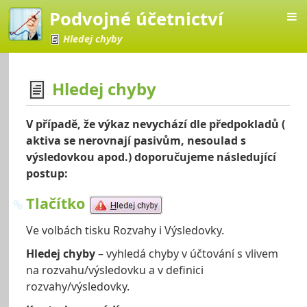
Podvojné účetnictví
Hledej chyby
Hledej chyby
účetnictví
V případě, že výkaz nevychází dle předpokladů (
aktiva se nerovnají pasivům, nesoulad s
výsledovkou apod.) doporučujeme následující
postup:
Tlačítko
Ve volbách tisku Rozvahy i Výsledovky.
Hledej chyby
– vyhledá chyby v účtování s vlivem
na rozvahu/výsledovku a v definici
rozvahy/výsledovky.