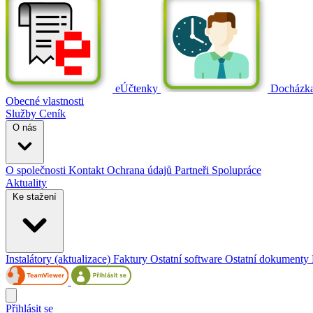
eÚčtenky
Docházk
Obecné vlastnosti
Služby
Ceník
O nás
O společnosti
Kontakt
Ochrana údajů
Partneři
Spolupráce
Aktuality
Ke stažení
Instalátory (aktualizace)
Faktury
Ostatní software
Ostatní dokumenty
Přihlásit se