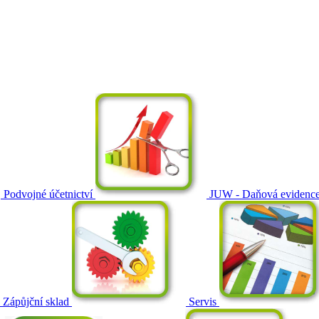
Podvojné účetnictví
JUW - Daňová evidenc
Zápůjční sklad
Servis