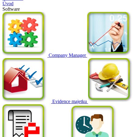
Úvod
Software
Company Manager
Evidence majetku