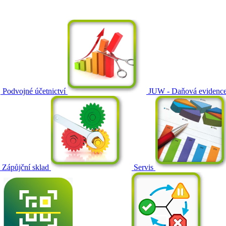
Podvojné účetnictví
JUW - Daňová evidenc
Zápůjční sklad
Servis