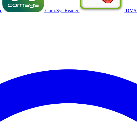
a
Com-Sys Reader
DMS