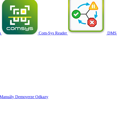
a
Com-Sys Reader
DMS
Manuály
Demoverze
Odkazy