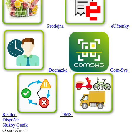
Prodejna
eÚčtenky
Docházka
Com-Sys
Reader
DMS
Dispečer
Služby
Ceník
O společnosti