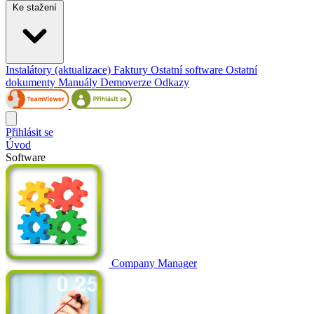
Ke stažení
Instalátory (aktualizace)
Faktury
Ostatní software
Ostatní
dokumenty
Manuály
Demoverze
Odkazy
Přihlásit se
Úvod
Software
Company Manager