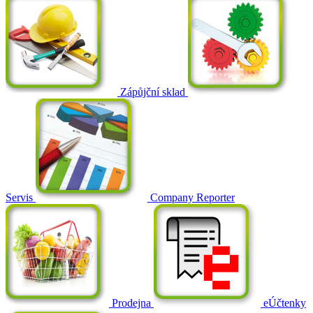
Zápůjční sklad
Servis
Company Reporter
Prodejna
eÚčtenky