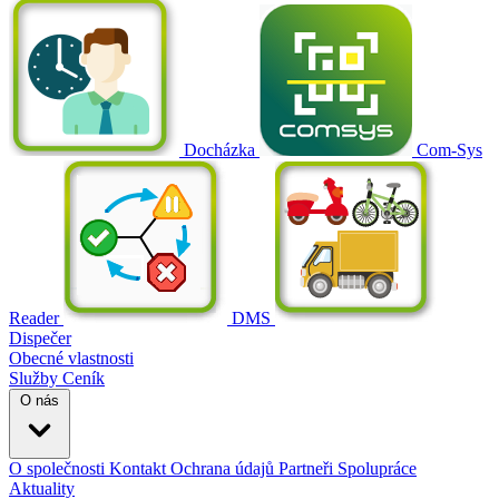
Docházka
Com-Sys
Reader
DMS
Dispečer
Obecné vlastnosti
Služby
Ceník
O nás
O společnosti
Kontakt
Ochrana údajů
Partneři
Spolupráce
Aktuality