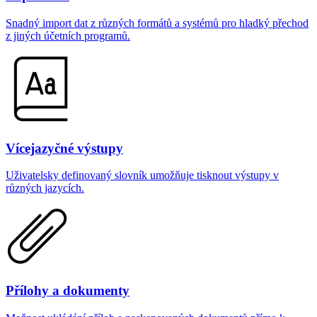
Snadný import dat z různých formátů a systémů pro hladký přechod
z jiných účetních programů.
Vícejazyčné výstupy
Uživatelsky definovaný slovník umožňuje tisknout výstupy v
různých jazycích.
Přílohy a dokumenty