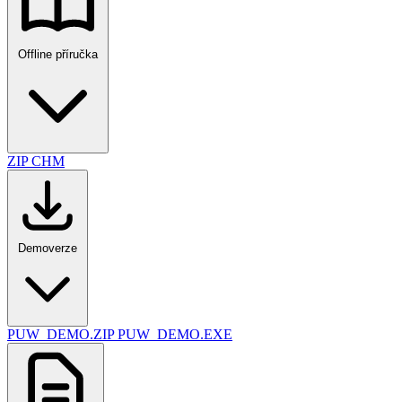
Offline příručka
ZIP
CHM
Demoverze
PUW_DEMO.ZIP
PUW_DEMO.EXE