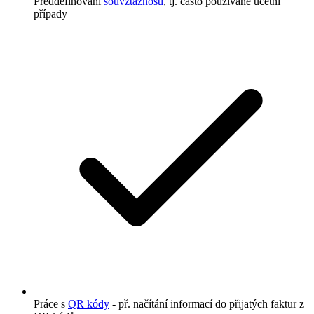
Předdefinování
souvztažností
, tj. často používané účetní
případy
Práce s
QR kódy
- př. načítání informací do přijatých faktur z