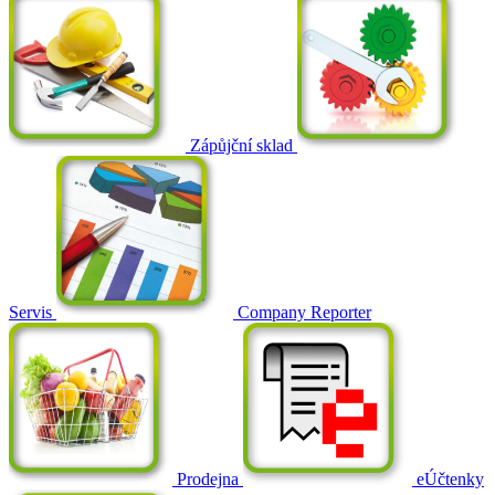
Zápůjční sklad
Servis
Company Reporter
Prodejna
eÚčtenky