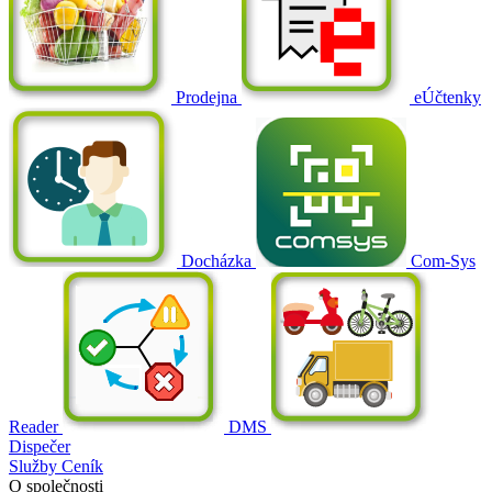
Prodejna
eÚčtenky
Docházka
Com-Sys
Reader
DMS
Dispečer
Služby
Ceník
O společnosti