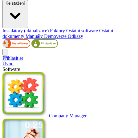
Ke stažení
Instalátory (aktualizace)
Faktury
Ostatní software
Ostatní
dokumenty
Manuály
Demoverze
Odkazy
Přihlásit se
Úvod
Software
Company Manager