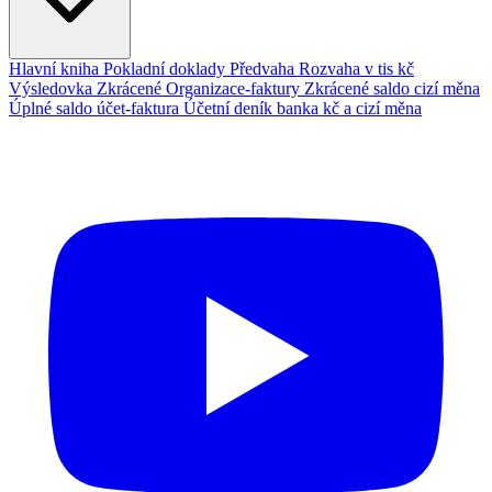
Hlavní kniha
Pokladní doklady
Předvaha
Rozvaha v tis kč
Výsledovka
Zkrácené Organizace-faktury
Zkrácené saldo cizí měna
Úplné saldo účet-faktura
Účetní deník banka kč a cizí měna