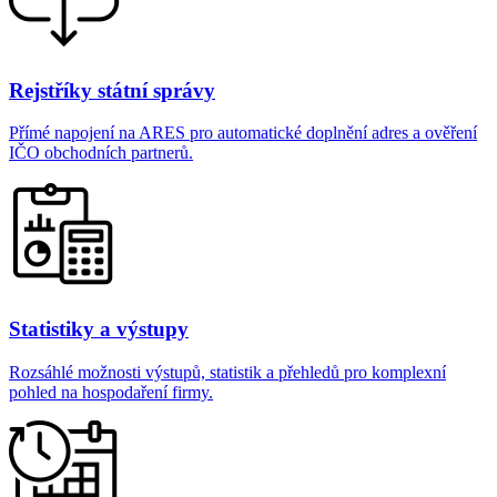
Rejstříky státní správy
Přímé napojení na ARES pro automatické doplnění adres a ověření
IČO obchodních partnerů.
Statistiky a výstupy
Rozsáhlé možnosti výstupů, statistik a přehledů pro komplexní
pohled na hospodaření firmy.