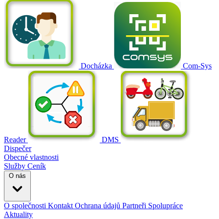
Docházka
Com-Sys
Reader
DMS
Dispečer
Obecné vlastnosti
Služby
Ceník
O nás
O společnosti
Kontakt
Ochrana údajů
Partneři
Spolupráce
Aktuality