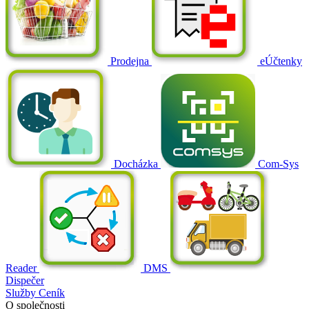
Prodejna
eÚčtenky
Docházka
Com-Sys
Reader
DMS
Dispečer
Služby
Ceník
O společnosti