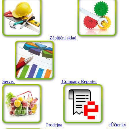
Zápůjční sklad
Servis
Company Reporter
Prodejna
eÚčtenky