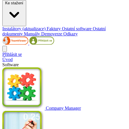
Ke stažení
Instalátory (aktualizace)
Faktury
Ostatní software
Ostatní
dokumenty
Manuály
Demoverze
Odkazy
Přihlásit se
Úvod
Software
Company Manager