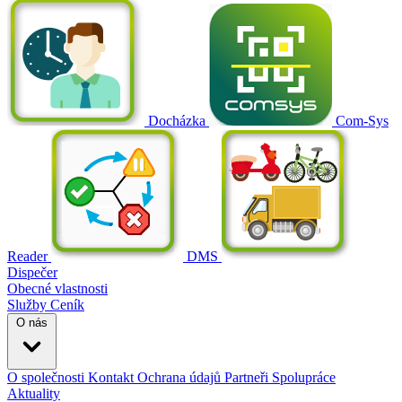
Docházka
Com-Sys
Reader
DMS
Dispečer
Obecné vlastnosti
Služby
Ceník
O nás
O společnosti
Kontakt
Ochrana údajů
Partneři
Spolupráce
Aktuality