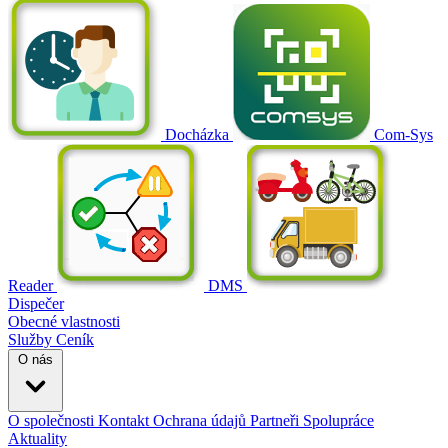
Docházka
Com-Sys
Reader
DMS
Dispečer
Obecné vlastnosti
Služby
Ceník
O nás
O společnosti
Kontakt
Ochrana údajů
Partneři
Spolupráce
Aktuality