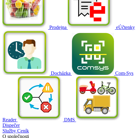
Prodejna
eÚčtenky
Docházka
Com-Sys
Reader
DMS
Dispečer
Služby
Ceník
O společnosti