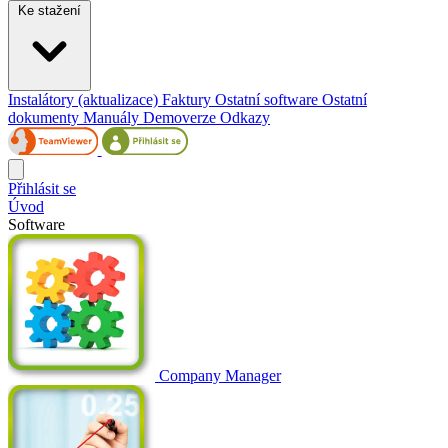
Ke stažení
Instalátory (aktualizace)
Faktury
Ostatní software
Ostatní
dokumenty
Manuály
Demoverze
Odkazy
Přihlásit se
Úvod
Software
Company Manager