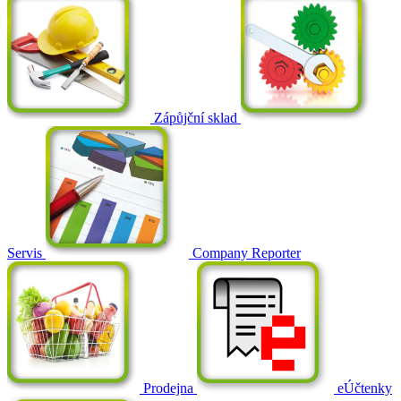
Zápůjční sklad
Servis
Company Reporter
Prodejna
eÚčtenky