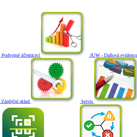
Podvojné účetnictví
JUW - Daňová evidenc
Zápůjční sklad
Servis