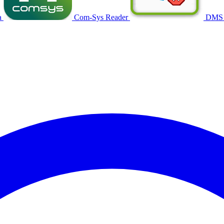
a
Com-Sys Reader
DMS