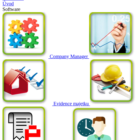
Úvod
Software
Company Manager
Evidence majetku