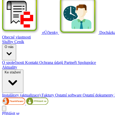
eÚčtenky
Docházk
Obecné vlastnosti
Služby
Ceník
O nás
O společnosti
Kontakt
Ochrana údajů
Partneři
Spolupráce
Aktuality
Ke stažení
Instalátory (aktualizace)
Faktury
Ostatní software
Ostatní dokumenty
Přihlásit se