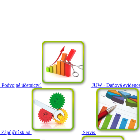
Podvojné účetnictví
JUW - Daňová evidenc
Zápůjční sklad
Servis