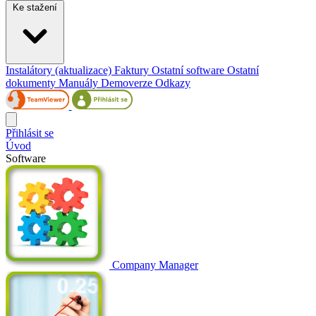
Ke stažení
Instalátory (aktualizace)
Faktury
Ostatní software
Ostatní
dokumenty
Manuály
Demoverze
Odkazy
Přihlásit se
Úvod
Software
Company Manager