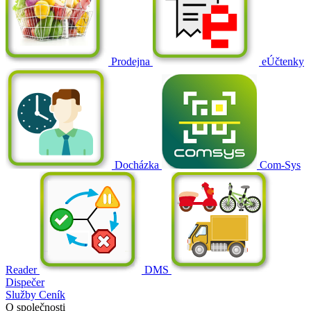
Prodejna
eÚčtenky
Docházka
Com-Sys
Reader
DMS
Dispečer
Služby
Ceník
O společnosti