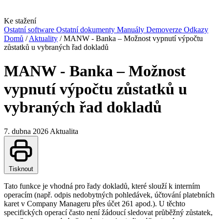
Ke stažení
Ostatní software
Ostatní dokumenty
Manuály
Demoverze
Odkazy
Domů
/
Aktuality
/
MANW - Banka – Možnost vypnutí výpočtu
zůstatků u vybraných řad dokladů
MANW - Banka – Možnost
vypnutí výpočtu zůstatků u
vybraných řad dokladů
7. dubna 2026
Aktualita
Tisknout
Tato funkce je vhodná pro řady dokladů, které slouží k interním
operacím (např. odpis nedobytných pohledávek, účtování platebních
karet v Company Manageru přes účet 261 apod.). U těchto
specifických operací často není žádoucí sledovat průběžný zůstatek,