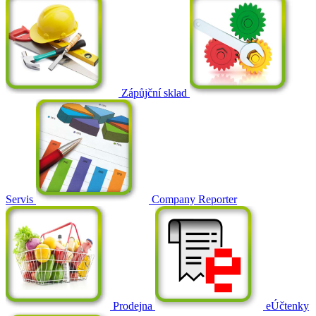
Zápůjční sklad
Servis
Company Reporter
Prodejna
eÚčtenky