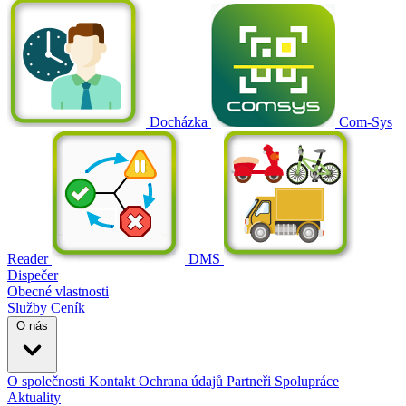
Docházka
Com-Sys
Reader
DMS
Dispečer
Obecné vlastnosti
Služby
Ceník
O nás
O společnosti
Kontakt
Ochrana údajů
Partneři
Spolupráce
Aktuality