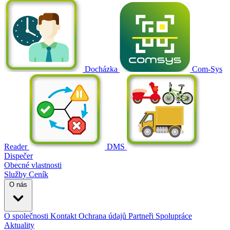
Docházka
Com-Sys
Reader
DMS
Dispečer
Obecné vlastnosti
Služby
Ceník
O nás
O společnosti
Kontakt
Ochrana údajů
Partneři
Spolupráce
Aktuality