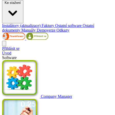
Ke stažení
Instalátory (aktualizace)
Faktury
Ostatní software
Ostatní
dokumenty
Manuály
Demoverze
Odkazy
Přihlásit se
Úvod
Software
Company Manager