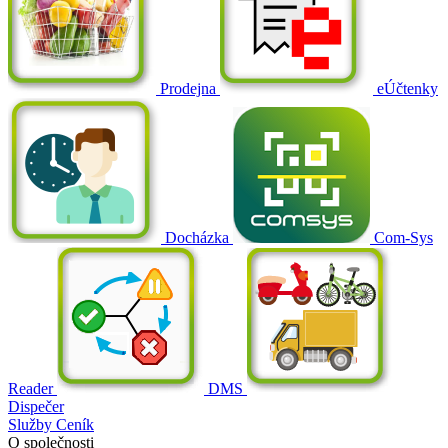
Prodejna
eÚčtenky
Docházka
Com-Sys
Reader
DMS
Dispečer
Služby
Ceník
O společnosti