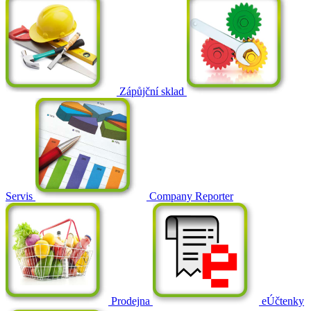
Zápůjční sklad
Servis
Company Reporter
Prodejna
eÚčtenky