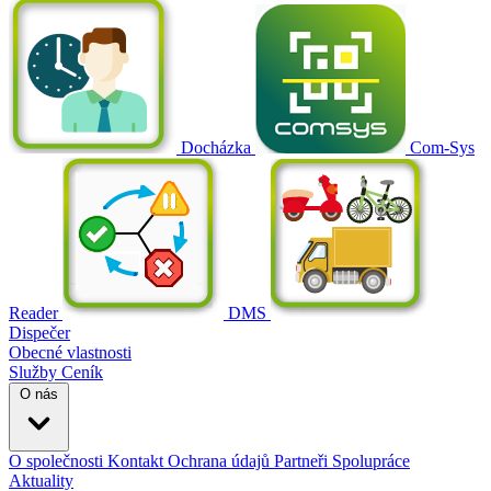
Docházka
Com-Sys
Reader
DMS
Dispečer
Obecné vlastnosti
Služby
Ceník
O nás
O společnosti
Kontakt
Ochrana údajů
Partneři
Spolupráce
Aktuality