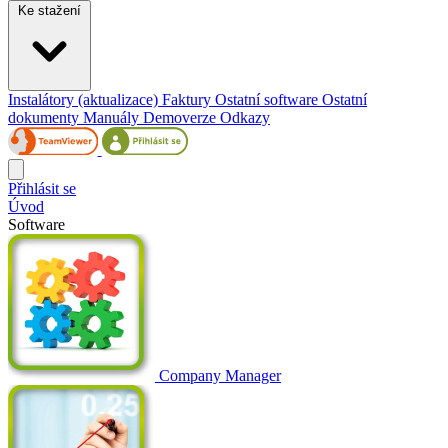
Ke stažení
Instalátory (aktualizace)
Faktury
Ostatní software
Ostatní
dokumenty
Manuály
Demoverze
Odkazy
Přihlásit se
Úvod
Software
Company Manager