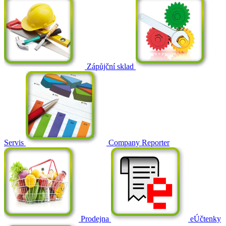
Zápůjční sklad
Servis
Company Reporter
Prodejna
eÚčtenky