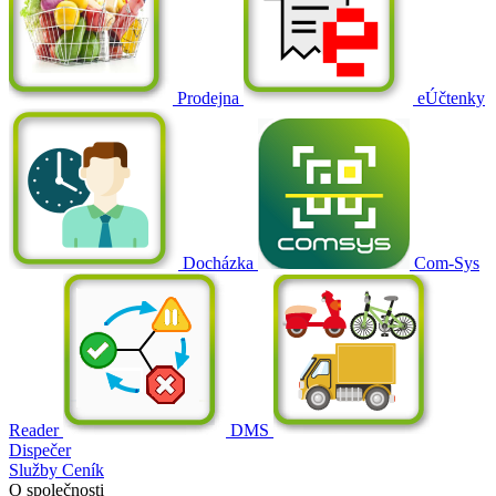
Prodejna
eÚčtenky
Docházka
Com-Sys
Reader
DMS
Dispečer
Služby
Ceník
O společnosti