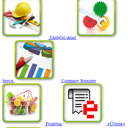
Zápůjční sklad
Servis
Company Reporter
Prodejna
eÚčtenky