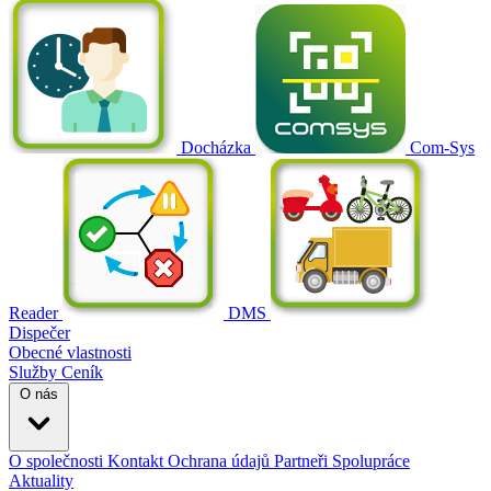
Docházka
Com-Sys
Reader
DMS
Dispečer
Obecné vlastnosti
Služby
Ceník
O nás
O společnosti
Kontakt
Ochrana údajů
Partneři
Spolupráce
Aktuality