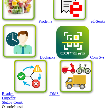
Prodejna
eÚčtenky
Docházka
Com-Sys
Reader
DMS
Dispečer
Služby
Ceník
O společnosti