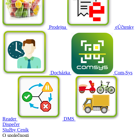
Prodejna
eÚčtenky
Docházka
Com-Sys
Reader
DMS
Dispečer
Služby
Ceník
O společnosti