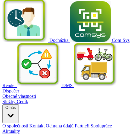
Docházka
Com-Sys
Reader
DMS
Dispečer
Obecné vlastnosti
Služby
Ceník
O nás
O společnosti
Kontakt
Ochrana údajů
Partneři
Spolupráce
Aktuality