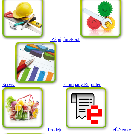
Zápůjční sklad
Servis
Company Reporter
Prodejna
eÚčtenky