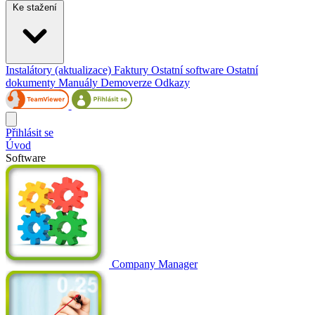
Ke stažení
Instalátory (aktualizace)
Faktury
Ostatní software
Ostatní
dokumenty
Manuály
Demoverze
Odkazy
Přihlásit se
Úvod
Software
Company Manager