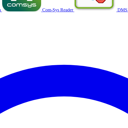
a
Com-Sys Reader
DMS