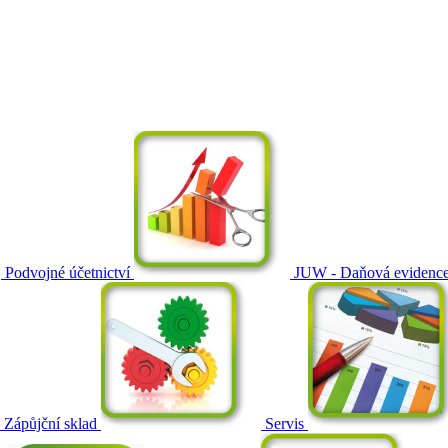
Podvojné účetnictví
JUW - Daňová evidenc
Zápůjční sklad
Servis