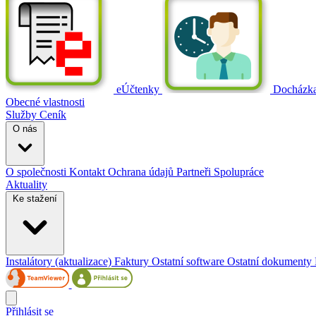
eÚčtenky
Docházk
Obecné vlastnosti
Služby
Ceník
O nás
O společnosti
Kontakt
Ochrana údajů
Partneři
Spolupráce
Aktuality
Ke stažení
Instalátory (aktualizace)
Faktury
Ostatní software
Ostatní dokumenty
Přihlásit se