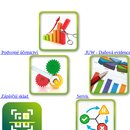
Podvojné účetnictví
JUW - Daňová evidenc
Zápůjční sklad
Servis