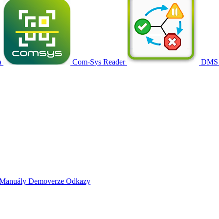
a
Com-Sys Reader
DMS
Manuály
Demoverze
Odkazy