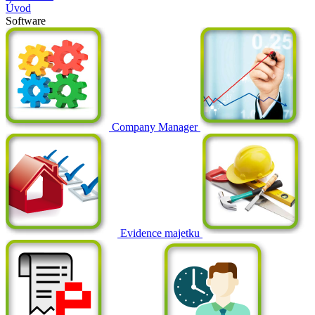
Úvod
Software
Company Manager
Evidence majetku