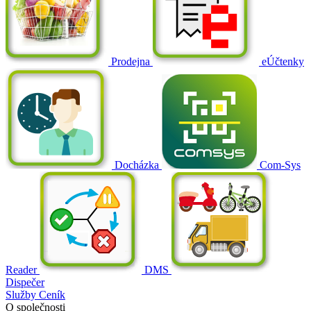
Prodejna
eÚčtenky
Docházka
Com-Sys
Reader
DMS
Dispečer
Služby
Ceník
O společnosti