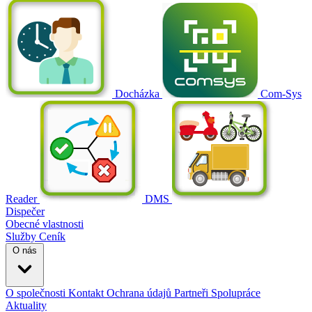
Docházka
Com-Sys
Reader
DMS
Dispečer
Obecné vlastnosti
Služby
Ceník
O nás
O společnosti
Kontakt
Ochrana údajů
Partneři
Spolupráce
Aktuality