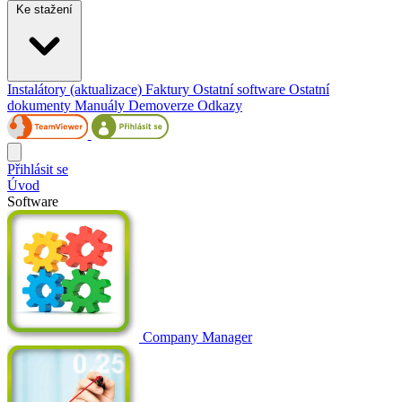
Ke stažení
Instalátory (aktualizace)
Faktury
Ostatní software
Ostatní
dokumenty
Manuály
Demoverze
Odkazy
Přihlásit se
Úvod
Software
Company Manager