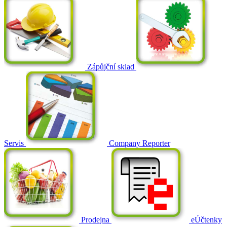
Zápůjční sklad
Servis
Company Reporter
Prodejna
eÚčtenky