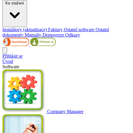
Ke stažení
Instalátory (aktualizace)
Faktury
Ostatní software
Ostatní
dokumenty
Manuály
Demoverze
Odkazy
Přihlásit se
Úvod
Software
Company Manager