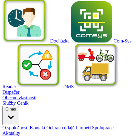
Docházka
Com-Sys
Reader
DMS
Dispečer
Obecné vlastnosti
Služby
Ceník
O nás
O společnosti
Kontakt
Ochrana údajů
Partneři
Spolupráce
Aktuality