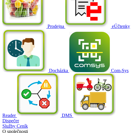
Prodejna
eÚčtenky
Docházka
Com-Sys
Reader
DMS
Dispečer
Služby
Ceník
O společnosti