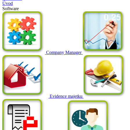
Úvod
Software
Company Manager
Evidence majetku