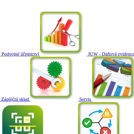
Podvojné účetnictví
JUW - Daňová evidenc
Zápůjční sklad
Servis