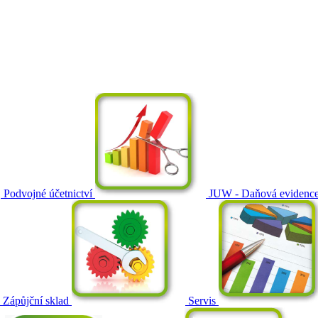
Podvojné účetnictví
JUW - Daňová evidenc
Zápůjční sklad
Servis