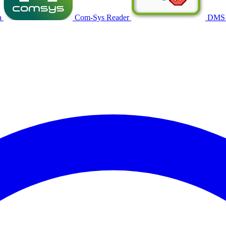
a
Com-Sys Reader
DMS