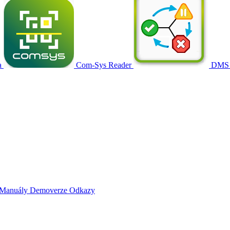
a
Com-Sys Reader
DMS
Manuály
Demoverze
Odkazy