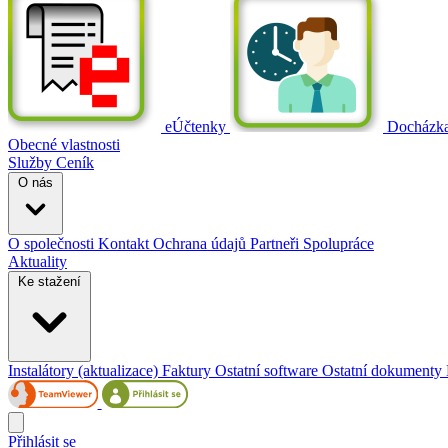
eÚčtenky
Docházk
Obecné vlastnosti
Služby
Ceník
O nás
O společnosti
Kontakt
Ochrana údajů
Partneři
Spolupráce
Aktuality
Ke stažení
Instalátory (aktualizace)
Faktury
Ostatní software
Ostatní dokumenty
Přihlásit se