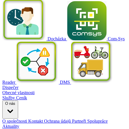
Docházka
Com-Sys
Reader
DMS
Dispečer
Obecné vlastnosti
Služby
Ceník
O nás
O společnosti
Kontakt
Ochrana údajů
Partneři
Spolupráce
Aktuality