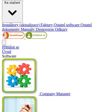
Ke stažení
Instalátory (aktualizace)
Faktury
Ostatní software
Ostatní
dokumenty
Manuály
Demoverze
Odkazy
Přihlásit se
Úvod
Software
Company Manager