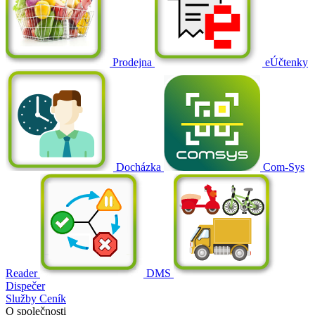
Prodejna
eÚčtenky
Docházka
Com-Sys
Reader
DMS
Dispečer
Služby
Ceník
O společnosti