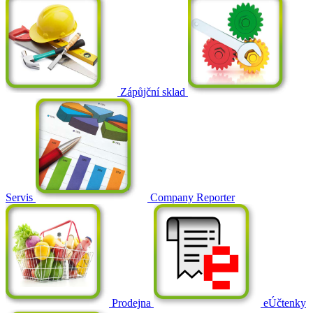
Zápůjční sklad
Servis
Company Reporter
Prodejna
eÚčtenky