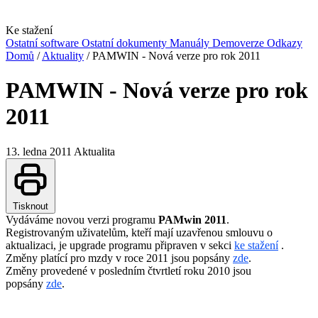
Ke stažení
Ostatní software
Ostatní dokumenty
Manuály
Demoverze
Odkazy
Domů
/
Aktuality
/
PAMWIN - Nová verze pro rok 2011
PAMWIN - Nová verze pro rok
2011
13. ledna 2011
Aktualita
Tisknout
Vydáváme novou verzi programu
PAMwin 2011
.
Registrovaným uživatelům, kteří mají uzavřenou smlouvu o
aktualizaci, je upgrade programu připraven v sekci
ke stažení
.
Změny platící pro mzdy v roce 2011 jsou popsány
zde
.
Změny provedené v posledním čtvrtletí roku 2010 jsou
popsány
zde
.