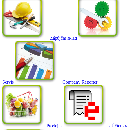
Zápůjční sklad
Servis
Company Reporter
Prodejna
eÚčtenky