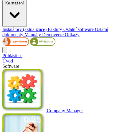
Ke stažení
Instalátory (aktualizace)
Faktury
Ostatní software
Ostatní
dokumenty
Manuály
Demoverze
Odkazy
Přihlásit se
Úvod
Software
Company Manager