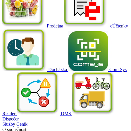
Prodejna
eÚčtenky
Docházka
Com-Sys
Reader
DMS
Dispečer
Služby
Ceník
O společnosti