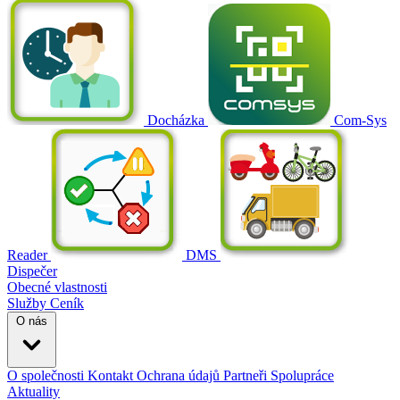
Docházka
Com-Sys
Reader
DMS
Dispečer
Obecné vlastnosti
Služby
Ceník
O nás
O společnosti
Kontakt
Ochrana údajů
Partneři
Spolupráce
Aktuality