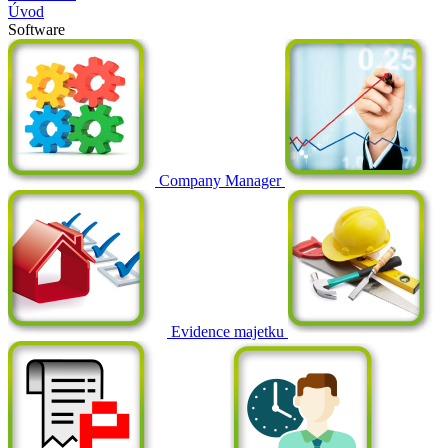
Úvod
Software
Company Manager
Evidence majetku