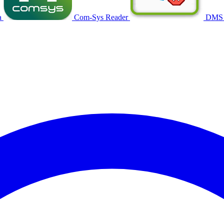
a
Com-Sys Reader
DMS