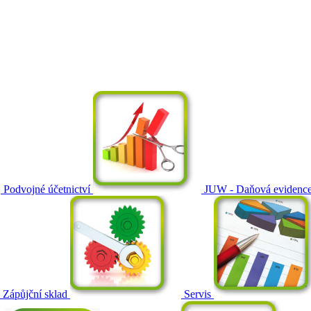
Podvojné účetnictví
JUW - Daňová evidenc
Zápůjční sklad
Servis