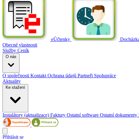
eÚčtenky
Docházk
Obecné vlastnosti
Služby
Ceník
O nás
O společnosti
Kontakt
Ochrana údajů
Partneři
Spolupráce
Aktuality
Ke stažení
Instalátory (aktualizace)
Faktury
Ostatní software
Ostatní dokumenty
Přihlásit se