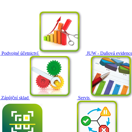
Podvojné účetnictví
JUW - Daňová evidenc
Zápůjční sklad
Servis